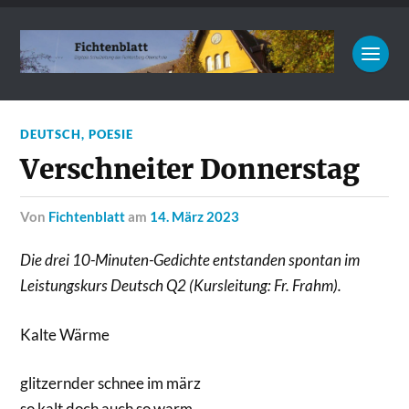
DEUTSCH
,
POESIE
Verschneiter Donnerstag
von
Fichtenblatt
am
14. März 2023
Die drei 10-Minuten-Gedichte entstanden spontan im
Leistungskurs Deutsch Q2 (Kursleitung: Fr. Frahm).
Kalte Wärme
glitzernder schnee im märz
so kalt doch auch so warm