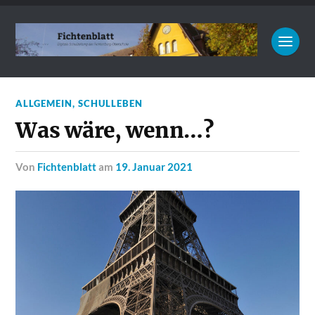
ALLGEMEIN
,
SCHULLEBEN
Was wäre, wenn…?
von
Fichtenblatt
am
19. Januar 2021