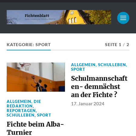
KATEGORIE:
SPORT
SEITE 1
/
2
ALLGEMEIN
,
SCHULLEBEN
,
SPORT
Schulmannschaft
en- demnächst
an der Fichte ?
ALLGEMEIN
,
DIE
17. Januar 2024
REDAKTION
,
REPORTAGEN
,
SCHULLEBEN
,
SPORT
Fichte beim Alba-
Turnier