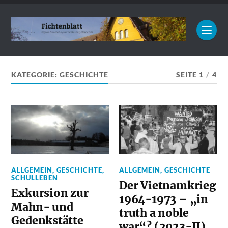
KATEGORIE:
GESCHICHTE
SEITE 1
/
4
ALLGEMEIN
,
GESCHICHTE
,
ALLGEMEIN
,
GESCHICHTE
SCHULLEBEN
Der Vietnamkrieg
Exkursion zur
1964-1973 – „in
Mahn- und
truth a noble
Gedenkstätte
war“? (2023-II)