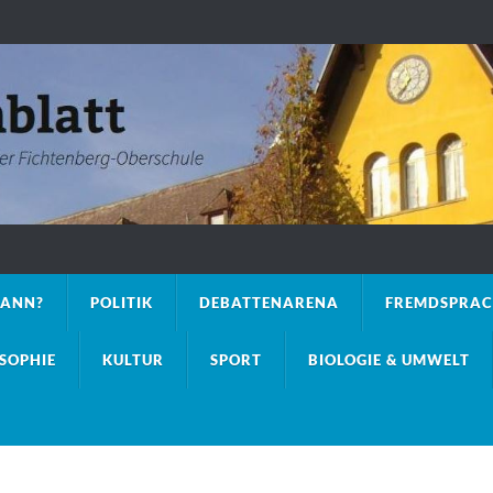
DANN?
POLITIK
DEBATTENARENA
FREMDSPRA
OSOPHIE
KULTUR
SPORT
BIOLOGIE & UMWELT