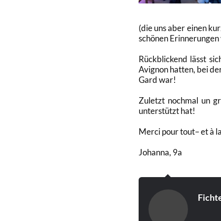
(die uns aber einen kur
schönen Erinnerungen
Rückblickend lässt si
Avignon hatten, bei
der
Gard war
!
Zuletzt nochmal un gr
unterstützt hat
!
Merci pour tout
–
et à 
Johanna, 9a
Ficht