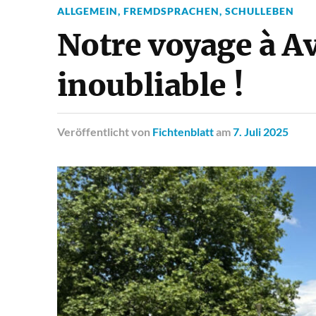
ALLGEMEIN
,
FREMDSPRACHEN
,
SCHULLEBEN
Notre voyage à A
inoubliable !
Veröffentlicht
von
Fichtenblatt
am
7. Juli 2025