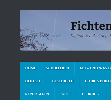
HOME
SCHULLEBEN
ABI – UND WAS 
DEUTSCH
GESCHICHTE
ETHIK & PHIL
REPORTAGEN
POESIE
GEDRUCKT