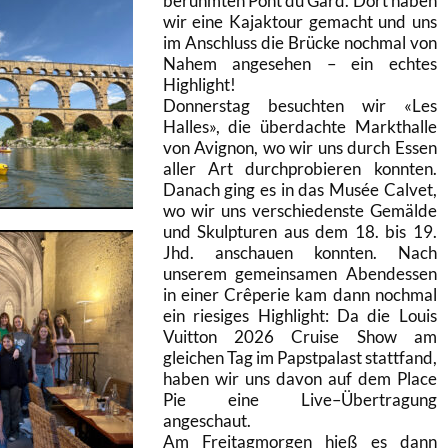
berühmten Pont du Gard.
Dort haben
wir eine Kajaktour gemacht und uns
im Anschluss die Brücke nochmal von
Nahem
angesehen
–
ein echtes
Highlight
!
Donnerstag besuchten wir «
Les
Halles
», die überdachte Markthalle
von Avignon, wo wir uns durch
Essen
aller Art durchprobieren konnten.
Danach ging es in das Musée Calvet,
wo wir uns
verschiedenste Gemälde
und Skulpturen aus dem 18.
bis
19.
Jhd. anschauen konnten. Nach
unserem
gemeinsamen Abendessen
in einer Crêperie kam dann nochmal
ein riesiges Highlight
: Da die Louis
Vuitton 2026 Cruise Show am
gleichen Tag im Papstpalast stattfand,
haben wir uns davon auf dem
Place
Pie eine Live
–
Übertragung
angeschaut.
Am Freitagmorgen hieß es dann