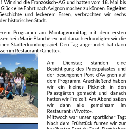
! Wir sind die Französisch
–
AG und hatten vom 18. Mai bis
 Glück eine Fahrt nach Avignon machen zu können. Begleitet
Geschichte
und
leckerem Essen, verbrachten wir sechs
der historischen Stadt.
serem Programm am Montagvormittag mit dem ersten
ssen
bei «
Marie Blanchère
» und danach erkundigten wir die
einen
Stadterkundungsspiel. Den Tag abgerundet hat dann
ssen im Restaurant
«
Ginette
».
Am Dienstag standen eine
Besichtigung des Papstpalastes und
der besungenen Pont d’Avignon auf
dem Programm. Anschließend haben
wir ein kleines Picknick in den
Palastgärten gemacht und
danach
hatten wir Freizeit. Am Abend saßen
wir dann alle gemeinsam im
Restaurant «
Vivotto
».
Mittwoch war unser sportlicher Tag
:
Nach dem Frühstück fuhren wir zur